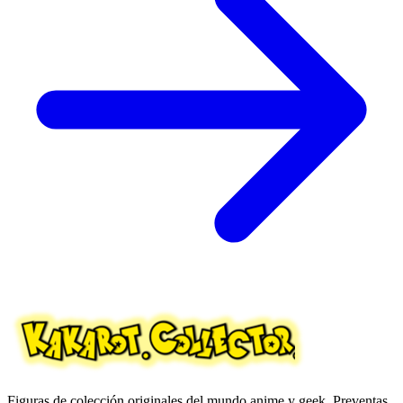
Figuras de colección originales del mundo anime y geek. Preventas